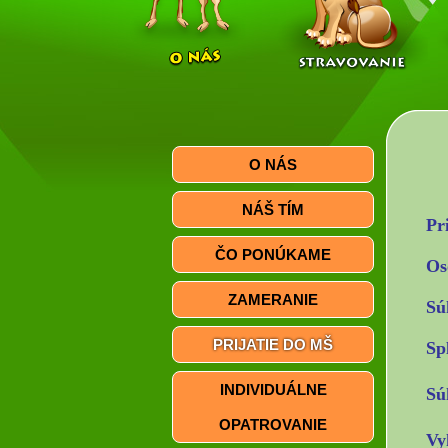
O NÁS
NÁŠ TÍM
Pr
ČO PONÚKAME
Os
ZAMERANIE
Sú
PRIJATIE DO MŠ
Sp
INDIVIDUÁLNE
Sú
OPATROVANIE
Vy