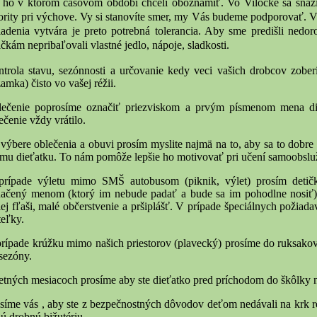
 ho v ktorom časovom období chceli oboznámiť. Vo Vilôčke sa snaž
ority pri výchove. Vy si stanovíte smer, my Vás budeme podporovať. V
iadenia vytvára je preto potrebná tolerancia. Aby sme predišli nedo
ičkám nepribaľovali vlastné jedlo, nápoje, sladkosti.
trola stavu, sezónnosti a určovanie kedy veci vašich drobcov zobe
amka) čisto vo vašej réžii.
ečenie poprosíme označiť priezviskom a prvým písmenom mena di
ečenie vždy vrátilo.
 výbere oblečenia a obuvi prosím myslite najmä na to, aby sa to dobre
mu dieťatku. To nám pomôže lepšie ho motivovať pri učení samoobsluž
rípade výletu mimo SMŠ autobusom (piknik, výlet) prosím detič
ačený menom (ktorý im nebude padať a bude sa im pohodlne nosiť), 
ej fľaši, malé občerstvenie a pršiplášť. V prípade špeciálnych požiad
teľky.
rípade krúžku mimo našich priestorov (plavecký) prosíme do ruksakov p
sezóny.
etných mesiacoch prosíme aby ste dieťatko pred príchodom do škôlky 
síme vás , aby ste z bezpečnostných dôvodov deťom nedávali na krk r
nú drobnú bižutériu.