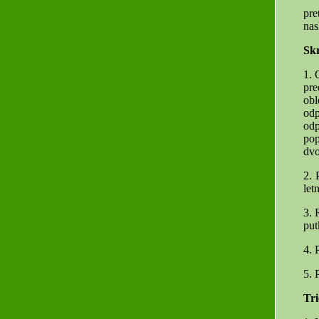
pre
nas
Sk
1. 
pr
obl
odp
od
pop
dvo
2. 
let
3. 
put
4. 
5. 
Tri