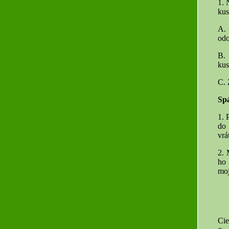
1. 
kus
A. 
odo
B. 
kus
C. 
Sp
1. 
do 
vrá
2. 
ho 
moj
Cie