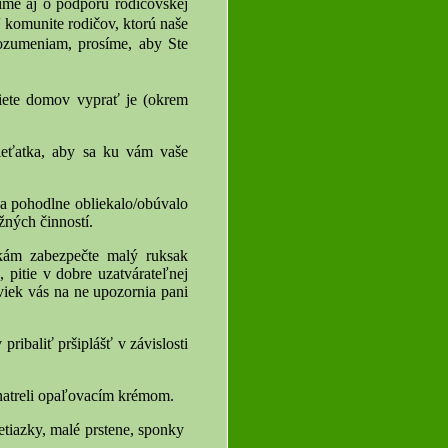
íme aj o podporu rodičovskej
 komunite rodičov, ktorú naše
rozumeniam, prosíme, aby Ste
riete domov vyprať je (okrem
eťatka, aby sa ku vám vaše
 a pohodlne obliekalo/obúvalo
ných činností.
kám zabezpečte malý ruksak
pitie v dobre uzatvárateľnej
aviek vás na ne upozornia pani
ribaliť pršiplášť v závislosti
natreli opaľovacím krémom.
etiazky, malé prstene, sponky