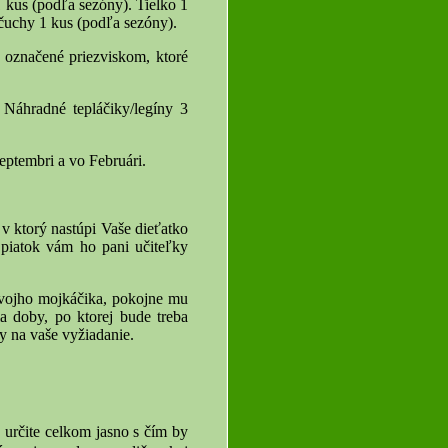
 kus (podľa sezóny). Tielko 1
čuchy 1 kus (podľa sezóny).
 označené priezviskom, ktoré
 Náhradné tepláčiky/legíny 3
eptembri a vo Februári.
 ktorý nastúpi Vaše dieťatko
 piatok vám ho pani učiteľky
svojho mojkáčika, pokojne mu
a doby, po ktorej bude treba
ky na vaše vyžiadanie.
 určite celkom jasno s čím by