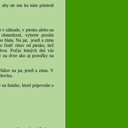
 aby ste mu ku nám priniesli
 v záhrade, v piesku alebo na
 obmedzení, vyberte prosím
o blata. Na jar, jeseň a zimu
 čistiť obuv od piesku, tiež
vor. Počas letných dní vás
y na dvor ako aj ponožky na
álov na jar, jeseň a zimu. V
ltovku.
a šnúrke, ktoré pripevníte o