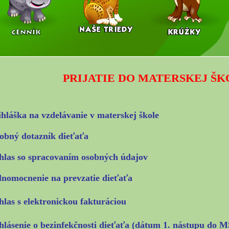
PRIJATIE DO MATERSKEJ ŠK
ihláška na vzdelávanie v materskej škole
obný dotazník dieťaťa
hlas so spracovaním osobných údajov
lnomocnenie na prevzatie dieťaťa
hlas s elektronickou fakturáciou
hlásenie o bezinfekčnosti dieťaťa (dátum 1. nástupu do M