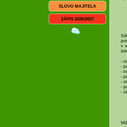
SLOVO MAJITEĽA
ZÁPIS 2026/2027
Sú
pot
v n
int
- z
- p
- m
- p
- u
- p
- z
Mil