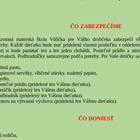
ČO ZABEZPEČÍME
kromná materská škola Vilôčka pre Vášho drobčeka zabezpečí vš
reby. Každé dieťatko bude mať pridelenú vlastnú postieľku v oddelen
ej si bude pamätať len a len jeden chrbátik. Posteľné prádlo a ute
ervaloch. Podbradníčky samozrejme podľa potreby.
Pre Vaše detičky sa
ubnú pastu,
apierové servítky, vlhčené utierky, toaletný papier,
ydlo,
osteľné prádlo (pridelené len Vášmu dieťatku),
teráčik (pridelený len Vášmu dieťatku),
odbradník (pridelený len Vášmu dieťatku),
ásteru na výtvarnú výchovu (pridelenú len Vášmu dieťatku).
ČO DONIESŤ
í rodičia,