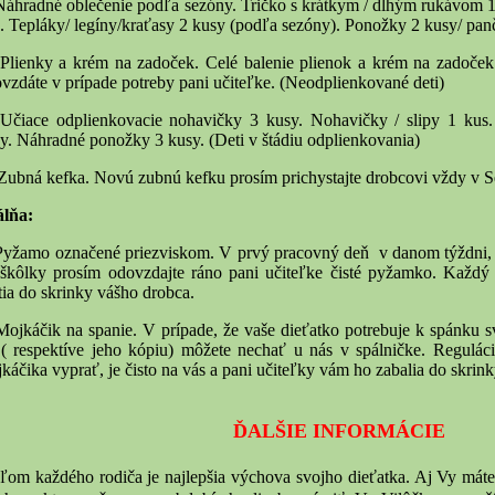
Náhradné oblečenie podľa sezóny. Tričko s krátkym / dlhým rukávom 1
. Tepláky/ legíny/kraťasy 2 kusy (podľa sezóny). Ponožky 2 kusy/ pan
Plienky a krém na zadoček. Celé balenie plienok a krém na zadoček
vzdáte v prípade potreby pani učiteľke. (Neodplienkované deti)
Učiace odplienkovacie nohavičky 3 kusy. Nohavičky / slipy 1 kus.
y. Náhradné ponožky 3 kusy. (Deti v štádiu odplienkovania)
Zubná kefka. Novú zubnú kefku prosím prichystajte drobcovi vždy v S
álňa:
Pyžamo označené priezviskom. V prvý pracovný deň v danom týždni, v
škôlky prosím odovzdajte ráno pani učiteľke čisté pyžamko. Každý
tia do skrinky vášho drobca.
Mojkáčik na spanie. V prípade, že vaše dieťatko potrebuje k spánku 
( respektíve jeho kópiu) môžete nechať u nás v spálničke. Reguláci
káčika vyprať, je čisto na vás a pani učiteľky vám ho zabalia do skrin
ĎALŠIE INFORMÁCIE
ľom každého rodiča je najlepšia výchova svojho dieťatka. Aj Vy máte