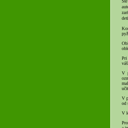
Ste
aut
zar
det
Kon
pyž
Obl
obl
Pri
váš
V p
ozn
mal
uči
V p
od 
V l
Pro
a i