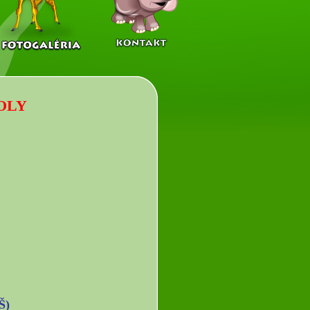
OLY
Š)