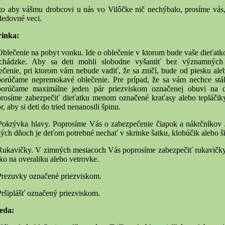
to aby vášmu drobcovi u nás vo Vilôčke nič nechýbalo, prosíme vás,
ledovné veci.
rinka:
Oblečenie na pobyt vonku. Ide o oblečenie v ktorom bude vaše dieťatko
echádzke. Aby sa deti mohli slobodne vyšantiť bez významných
ečenie, pri ktorom vám nebude vadiť, že sa zničí, bude od piesku aleb
orúčame nepremokavé oblečenie. Pre prípad, že sa vám nechce stále
porúčame maximálne jeden pár priezviskom označenej obuvi na d
rosíme zabezpečiť dieťatku menom označené kraťasy alebo tepláčik
r, aby si deti do tried nenanosili špinu.
Pokrývka hlavy. Poprosíme Vás o zabezpečenie čiapok a nákrčníkov /š
ných dňoch je deťom potrebné nechať v skrinke šatku, klobúčik alebo ši
Rukavičky. V zimných mesiacoch Vás poprosíme zabezpečiť rukavičky n
ko na overaliku alebo vetrovke.
Prezuvky označené priezviskom.
Pršiplášť označený priezviskom.
eda: