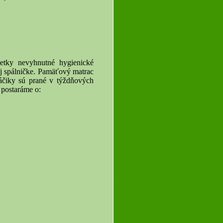
etky nevyhnutné hygienické
ej spálničke. Pamäťový matrac
ráčiky sú prané v týždňových
 postaráme o: